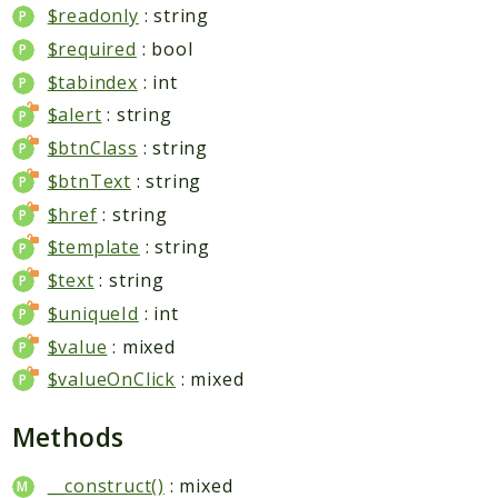
$readonly
: string
$required
: bool
$tabindex
: int
$alert
: string
$btnClass
: string
$btnText
: string
$href
: string
$template
: string
$text
: string
$uniqueId
: int
$value
: mixed
$valueOnClick
: mixed
Methods
__construct()
: mixed