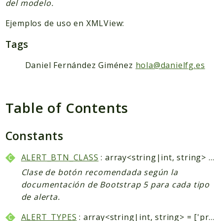
Packages
del modelo.
Application
Ejemplos de uso en XMLView:
Reports
Tags
Deprecated
Daniel Fernández Giménez
hola@danielfg.es
Errors
Markers
Table of Contents
Indices
Files
Constants
ALERT_BTN_CLASS
: array<string|int, string> = ['primary' => 'btn-primary', 'secondary' => 'bt...
Clase de botón recomendada según la
documentación de Bootstrap 5 para cada tipo
de alerta.
ALERT_TYPES
: array<string|int, string> = ['primary', 'secondary', 'success', 'danger', '...