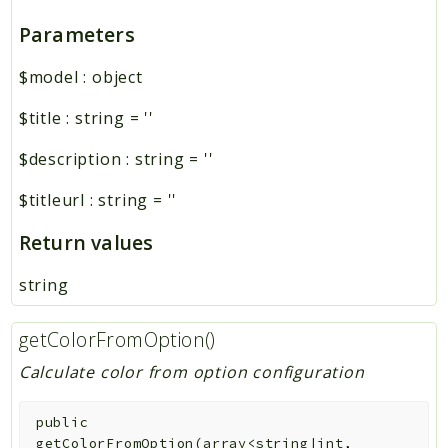
Parameters
$model
:
object
$title
:
string
=
''
$description
:
string
=
''
$titleurl
:
string
=
''
Return values
string
getColorFromOption()
Calculate color from option configuration
public
getColorFromOption
(
array<string|int,