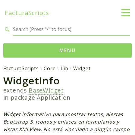
FacturaScripts
Search results
MENU
Web
FacturaScripts
Core
Lib
Widget
WidgetInfo
← facturascripts.com
extends
BaseWidget
Namespaces
in package
Application
FacturaScripts
Core
Widget informativo para mostrar textos, alertas
Dinamic
Bootstrap 5, iconos y enlaces en formularios y
vistas XMLView. No está vinculado a ningún campo