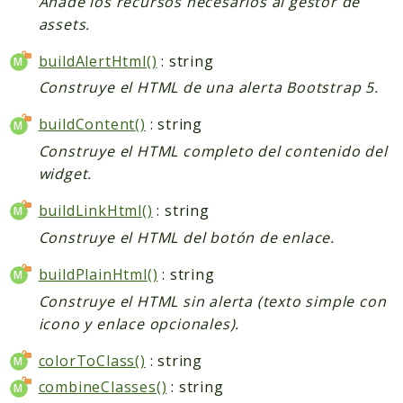
Añade los recursos necesarios al gestor de
assets.
buildAlertHtml()
: string
Construye el HTML de una alerta Bootstrap 5.
buildContent()
: string
Construye el HTML completo del contenido del
widget.
buildLinkHtml()
: string
Construye el HTML del botón de enlace.
buildPlainHtml()
: string
Construye el HTML sin alerta (texto simple con
icono y enlace opcionales).
colorToClass()
: string
combineClasses()
: string