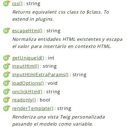
css()
: string
Returns equivalent css class to $class. To
extend in plugins.
escapeHtml()
: string
Normaliza entidades HTML existentes y escapa
el valor para insertarlo en contexto HTML.
getUniqueId()
: int
inputHtml()
: string
inputHtmlExtraParams()
: string
loadOptions()
: void
onclickHtml()
: string
readonly()
: bool
renderTemplate()
: string
Renderiza una vista Twig personalizada
pasando el modelo como variable.