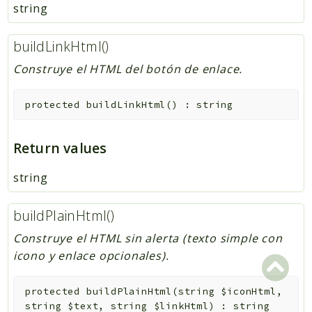
string
buildLinkHtml()
Construye el HTML del botón de enlace.
protected
buildLinkHtml
(
)
:
string
Return values
string
buildPlainHtml()
Construye el HTML sin alerta (texto simple con
icono y enlace opcionales).
protected
buildPlainHtml
(
string
$iconHtml
,
string
$text
,
string
$linkHtml
)
:
string