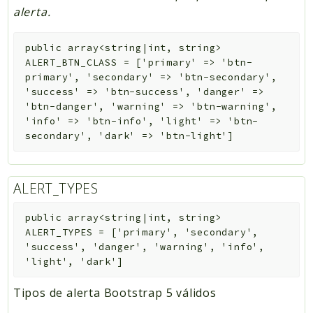
alerta.
public
array<string|int, string>
ALERT_BTN_CLASS
=
['primary' => 'btn-
primary', 'secondary' => 'btn-secondary',
'success' => 'btn-success', 'danger' =>
'btn-danger', 'warning' => 'btn-warning',
'info' => 'btn-info', 'light' => 'btn-
secondary', 'dark' => 'btn-light']
ALERT_TYPES
public
array<string|int, string>
ALERT_TYPES
=
['primary', 'secondary',
'success', 'danger', 'warning', 'info',
'light', 'dark']
Tipos de alerta Bootstrap 5 válidos