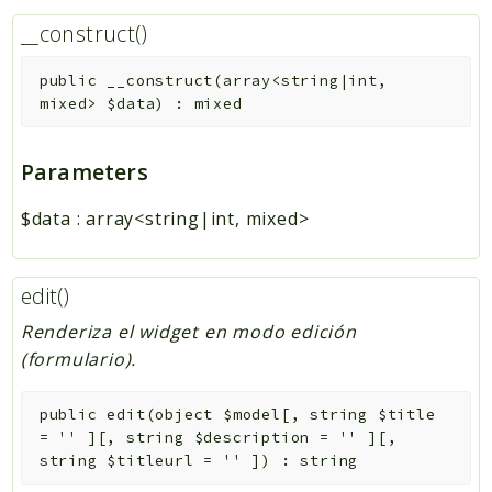
__construct()
public
__construct
(
array<string|int,
mixed>
$data
)
:
mixed
Parameters
$data
:
array<string|int, mixed>
edit()
Renderiza el widget en modo edición
(formulario).
public
edit
(
object
$model
[
,
string
$title
=
''
]
[
,
string
$description
=
''
]
[
,
string
$titleurl
=
''
]
)
:
string