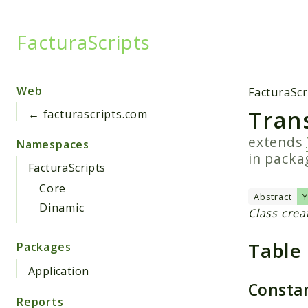
FacturaScripts
Searc
Web
FacturaScr
Tran
← facturascripts.com
extends
Namespaces
in pack
FacturaScripts
Core
Abstract
Dinamic
Class crea
Table
Packages
Application
Consta
Reports