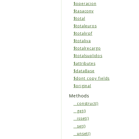
$operacion
$tasaconv
$total
$totaleuros
$totalirpf
$totaliva
$totalrecargo
$totalsuplidos
$attributes
$dataBase
$dont_copy_fields
$original
Methods
__construct()
__get()
__isset()
__set()
__unset()