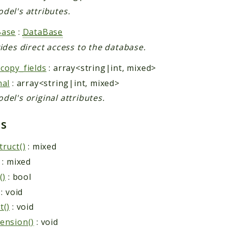
del's attributes.
Base
:
DataBase
vides direct access to the database.
copy_fields
: array<string|int, mixed>
nal
: array<string|int, mixed>
del's original attributes.
ds
truct()
: mixed
: mixed
()
: bool
: void
t()
: void
ension()
: void