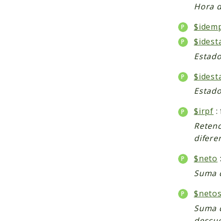
Hora 
$idem
$idest
Estad
$idest
Estado
$irpf
:
Retenc
difere
$neto
Suma d
$netos
Suma d
descue