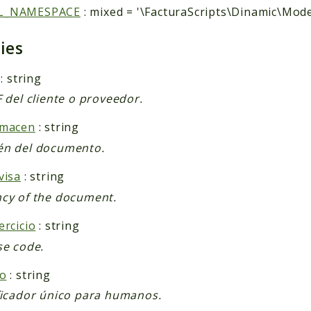
L_NAMESPACE
: mixed = '\FacturaScripts\Dinamic\Mode
ties
: string
F del cliente o proveedor.
lmacen
: string
én del documento.
visa
: string
cy of the document.
ercicio
: string
se code.
go
: string
ficador único para humanos.