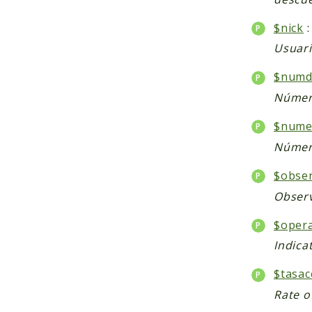
$nick
:
Usuari
$numd
Númer
$nume
Número
$obse
Obser
$oper
Indica
$tasa
Rate o