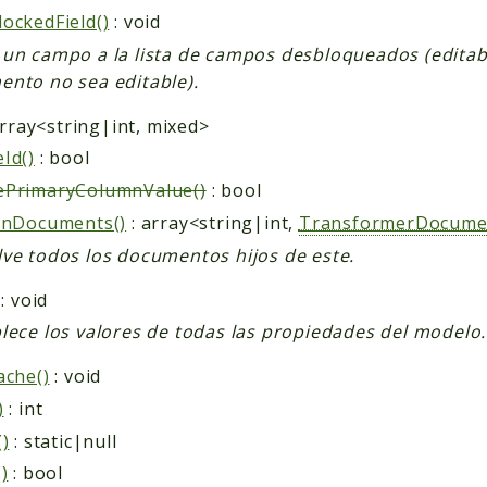
ockedField()
: void
un campo a la lista de campos desbloqueados (editab
nto no sea editable).
array<string|int, mixed>
Id()
: bool
ePrimaryColumnValue()
: bool
enDocuments()
: array<string|int,
TransformerDocume
ve todos los documentos hijos de este.
: void
lece los valores de todas las propiedades del modelo.
ache()
: void
)
: int
()
: static|null
)
: bool