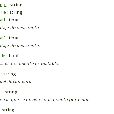
ago
: string
rie
: string
or1
: float
taje de descuento.
or2
: float
taje de descuento.
ble
: bool
 si el documento es editable.
: string
del documento.
l
: string
en la que se envió el documento por email.
: string