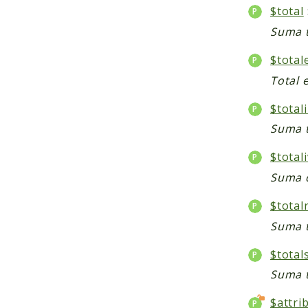
$total
Suma t
$total
Total 
$total
Suma t
$total
Suma d
$total
Suma t
$total
Suma t
$attri