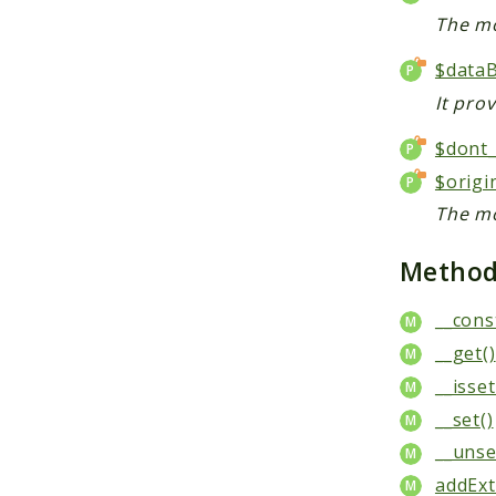
The mo
$data
It pro
$dont_
$origi
The mo
Metho
__cons
__get()
__isset
__set()
__unse
addExt