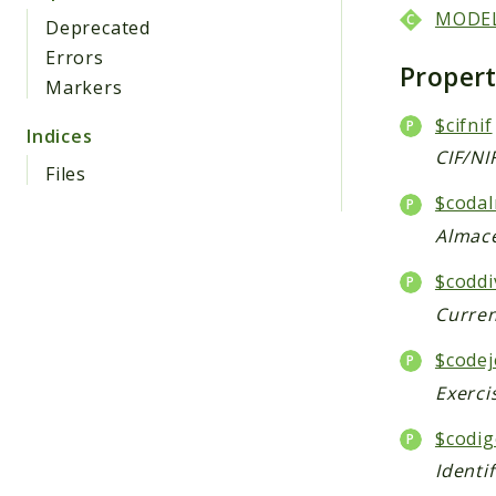
MODE
Deprecated
Errors
Proper
Markers
$cifnif
Indices
CIF/NI
Files
$coda
Almac
$coddi
Curren
$codej
Exerci
$codi
Identi