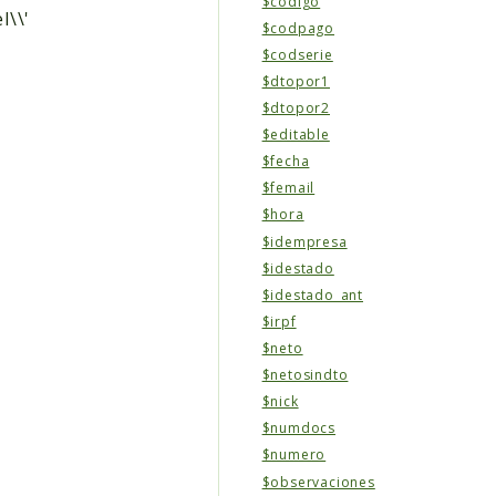
$codigo
l\\'
$codpago
$codserie
$dtopor1
$dtopor2
$editable
$fecha
$femail
$hora
$idempresa
$idestado
$idestado_ant
$irpf
$neto
$netosindto
$nick
$numdocs
$numero
$observaciones