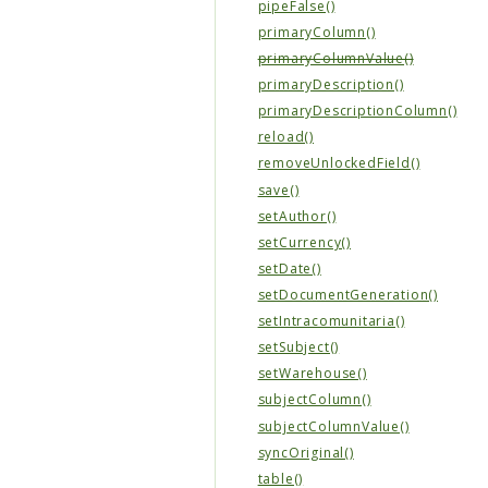
pipeFalse()
primaryColumn()
primaryColumnValue()
primaryDescription()
primaryDescriptionColumn()
reload()
removeUnlockedField()
save()
setAuthor()
setCurrency()
setDate()
setDocumentGeneration()
setIntracomunitaria()
setSubject()
setWarehouse()
subjectColumn()
subjectColumnValue()
syncOriginal()
table()