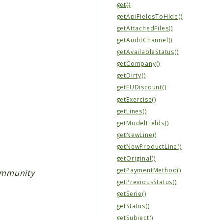
get()
getApiFieldsToHide()
getAttachedFiles()
getAuditChannel()
getAvailableStatus()
getCompany()
getDirty()
getEUDiscount()
getExercise()
getLines()
getModelFields()
getNewLine()
getNewProductLine()
getOriginal()
getPaymentMethod()
community
getPreviousStatus()
getSerie()
getStatus()
getSubject()