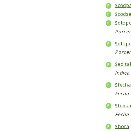
$codp
$codse
$dtop
Porcen
$dtop
Porcen
$edita
Indica
$fecha
Fecha 
$femai
Fecha 
$hora