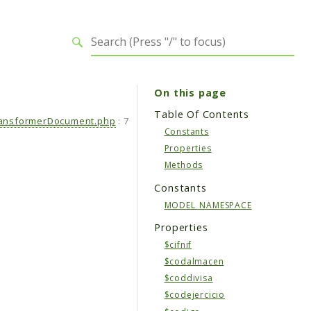
On this page
Table Of Contents
ansformerDocument.php
:
7
Constants
Properties
Methods
Constants
MODEL_NAMESPACE
Properties
$cifnif
$codalmacen
$coddivisa
$codejercicio