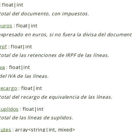
: float|int
otal del documento, con impuestos.
euros
: float|int
expresado en euros, si no fuera la divisa del document
irpf
: float|int
otal de las retenciones de IRPF de las líneas.
iva
: float|int
el IVA de las líneas.
recargo
: float|int
otal del recargo de equivalencia de las líneas.
suplidos
: float|int
otal de las líneas de suplidos.
butes
: array<string|int, mixed>