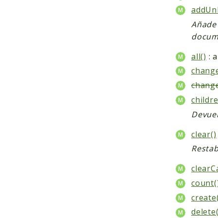
addUnl
Añade 
docume
all()
: 
change
chang
childr
Devuel
clear()
Restab
clearC
count(
create
delete(