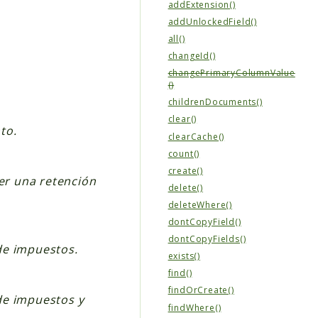
addExtension()
addUnlockedField()
all()
changeId()
changePrimaryColumnValue
()
childrenDocuments()
clear()
to.
clearCache()
count()
create()
er una retención
delete()
deleteWhere()
dontCopyField()
dontCopyFields()
de impuestos.
exists()
find()
findOrCreate()
de impuestos y
findWhere()