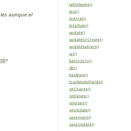
tableName()
test()
les aunque el
toArray()
totalSum()
update()
updateOrCreate()
updateSubject()
url()
nt
>
belongsTo()
db()
hasMany()
loadModelFields()
onChange()
onDelete()
onInsert()
onUpdate()
saveInsert()
saveUpdate()