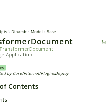
h results
ipts
Dinamic
Model
Base
sformerDocument
Tr
TransformerDocument
age
Application
Yes
ted by Core/Internal/PluginsDeploy
 of Contents
nts