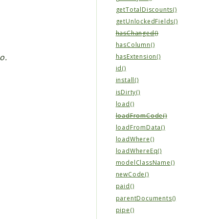
getTotalDiscounts()
getUnlockedFields()
hasChanged()
hasColumn()
o.
hasExtension()
id()
install()
isDirty()
load()
loadFromCode()
loadFromData()
loadWhere()
loadWhereEq()
modelClassName()
newCode()
paid()
parentDocuments()
pipe()