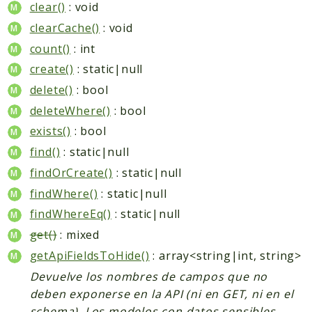
clear()
: void
clearCache()
: void
count()
: int
create()
: static|null
delete()
: bool
deleteWhere()
: bool
exists()
: bool
find()
: static|null
findOrCreate()
: static|null
findWhere()
: static|null
findWhereEq()
: static|null
get()
: mixed
getApiFieldsToHide()
: array<string|int, string>
Devuelve los nombres de campos que no
deben exponerse en la API (ni en GET, ni en el
schema). Los modelos con datos sensibles