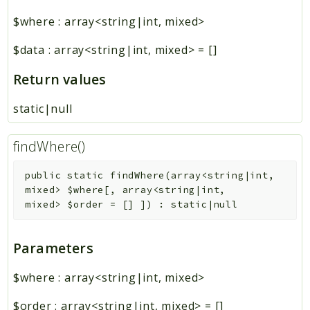
$where
:
array<string|int, mixed>
$data
:
array<string|int, mixed>
=
[]
Return values
static|null
findWhere()
public
static
findWhere
(
array<string|int,
mixed>
$where
[
,
array<string|int,
mixed>
$order
=
[]
]
)
:
static|null
Parameters
$where
:
array<string|int, mixed>
$order
:
array<string|int, mixed>
=
[]