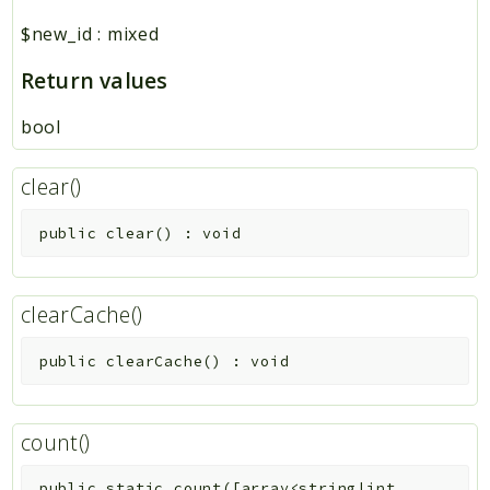
$new_id
:
mixed
Return values
bool
clear()
public
clear
(
)
:
void
clearCache()
public
clearCache
(
)
:
void
count()
public
static
count
(
[
array<string|int,