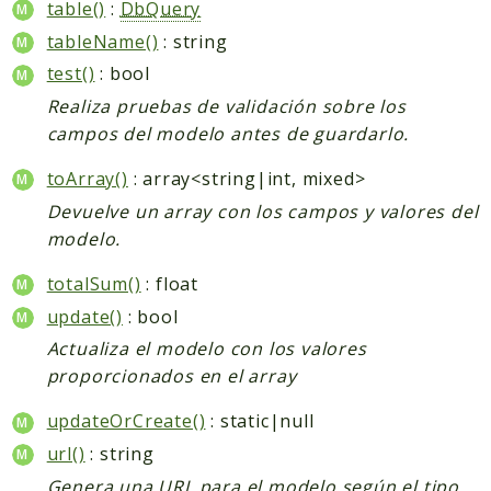
table()
:
DbQuery
tableName()
: string
test()
: bool
Realiza pruebas de validación sobre los
campos del modelo antes de guardarlo.
toArray()
: array<string|int, mixed>
Devuelve un array con los campos y valores del
modelo.
totalSum()
: float
update()
: bool
Actualiza el modelo con los valores
proporcionados en el array
updateOrCreate()
: static|null
url()
: string
Genera una URL para el modelo según el tipo