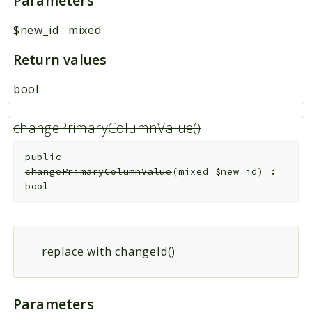
Parameters
$new_id
:
mixed
Return values
bool
changePrimaryColumnValue()
public
changePrimaryColumnValue
(
mixed
$new_id
)
:
bool
replace with changeId()
Parameters