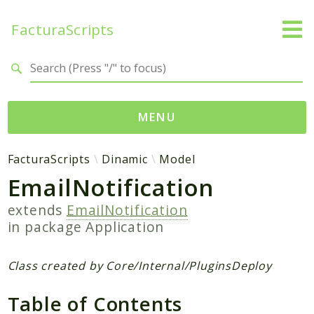
FacturaScripts
Search results
MENU
Web
FacturaScripts
Dinamic
Model
EmailNotification
← facturascripts.com
extends
EmailNotification
Namespaces
in package
Application
FacturaScripts
Core
Class created by Core/Internal/PluginsDeploy
Dinamic
Table of Contents