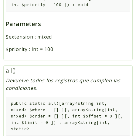
int
$priority
=
100
]
)
:
void
Parameters
$extension
:
mixed
$priority
:
int
=
100
all()
Devuelve todos los registros que cumplen las
condiciones.
public
static
all
(
[
array<string|int,
mixed>
$where
=
[]
]
[
,
array<string|int,
mixed>
$order
=
[]
]
[
,
int
$offset
=
0
]
[
,
int
$limit
=
0
]
)
:
array<string|int,
static>