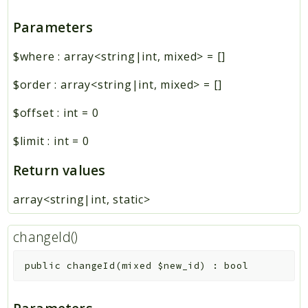
Parameters
$where
:
array<string|int, mixed>
=
[]
$order
:
array<string|int, mixed>
=
[]
$offset
:
int
=
0
$limit
:
int
=
0
Return values
array<string|int, static>
changeId()
public
changeId
(
mixed
$new_id
)
:
bool