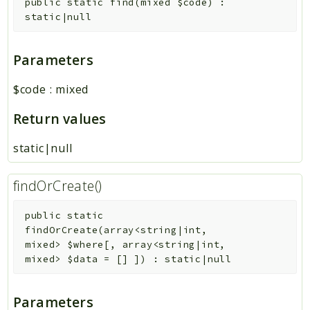
public
static
find
(
mixed
$code
)
:
static|null
Parameters
$code
:
mixed
Return values
static|null
findOrCreate()
public
static
findOrCreate
(
array<string|int,
mixed>
$where
[
,
array<string|int,
mixed>
$data
=
[]
]
)
:
static|null
Parameters