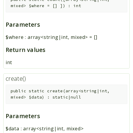
mixed>
$where
=
[]
]
)
:
int
Parameters
$where
:
array<string|int, mixed>
=
[]
Return values
int
create()
public
static
create
(
array<string|int,
mixed>
$data
)
:
static|null
Parameters
$data
:
array<string|int, mixed>