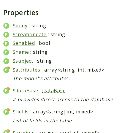
Packages
Properties
Application
Reports
$body
: string
$creationdate
: string
Deprecated
Errors
$enabled
: bool
Markers
$name
: string
$subject
: string
Indices
$attributes
: array<string|int, mixed>
Files
The model's attributes.
$dataBase
:
DataBase
It provides direct access to the database.
$fields
: array<string|int, mixed>
List of fields in the table.
$original
: array<string|int, mixed>