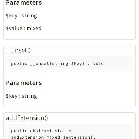
Parameters
$key
:
string
$value
:
mixed
__unset()
public
__unset
(
string
$key
)
:
void
Parameters
$key
:
string
addExtension()
public
abstract
static
addExtension
(
mixed
$extension
[
,