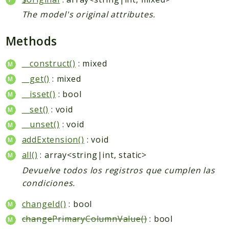
The model's original attributes.
Methods
__construct()
: mixed
__get()
: mixed
__isset()
: bool
__set()
: void
__unset()
: void
addExtension()
: void
all()
: array<string|int, static>
Devuelve todos los registros que cumplen las
condiciones.
changeId()
: bool
changePrimaryColumnValue()
: bool