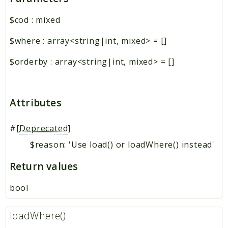
$cod
:
mixed
$where
:
array<string|int, mixed>
=
[]
$orderby
:
array<string|int, mixed>
=
[]
Attributes
#[
Deprecated
]
$reason: 'Use load() or loadWhere() instead'
Return values
bool
loadWhere()