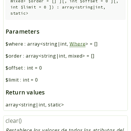
mixed>
$order
=
[]
]
[
,
int
$offset
=
0
]
[
,
int
$limit
=
0
]
)
:
array<string|int,
static>
Parameters
$where
:
array<string|int,
Where
>
=
[]
$order
:
array<string|int, mixed>
=
[]
$offset
:
int
=
0
$limit
:
int
=
0
Return values
array<string|int, static>
clear()
Restablece los valores de todos los atributos del