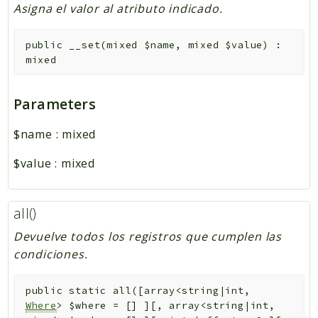
Asigna el valor al atributo indicado.
public
__set
(
mixed
$name
,
mixed
$value
)
:
mixed
Parameters
$name
:
mixed
$value
:
mixed
all()
Devuelve todos los registros que cumplen las
condiciones.
public
static
all
(
[
array<string|int,
Where
>
$where
=
[]
]
[
,
array<string|int,