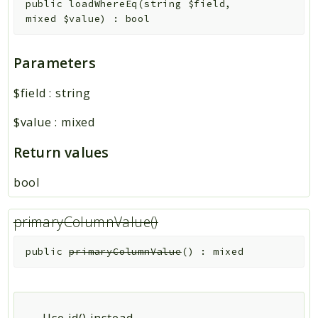
public
loadWhereEq
(
string
$field
,
mixed
$value
)
:
bool
Parameters
$field
:
string
$value
:
mixed
Return values
bool
primaryColumnValue()
public
primaryColumnValue
(
)
:
mixed