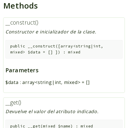
Methods
__construct()
Constructor e inicializador de la clase.
public
__construct
(
[
array<string|int,
mixed>
$data
=
[]
]
)
:
mixed
Parameters
$data
:
array<string|int, mixed>
=
[]
__get()
Devuelve el valor del atributo indicado.
public
__get
(
mixed
$name
)
:
mixed