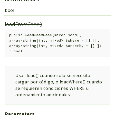
bool
loadFromCode()
public
loadFromCode
(
mixed
$cod
[
,
array<string|int, mixed>
$where
=
[]
]
[
,
array<string|int, mixed>
$orderby
=
[]
]
)
:
bool
Usar load() cuando solo se necesita
cargar por código, o loadWhere() cuando
se requieren condiciones WHERE u
ordenamiento adicionales.
Parameters