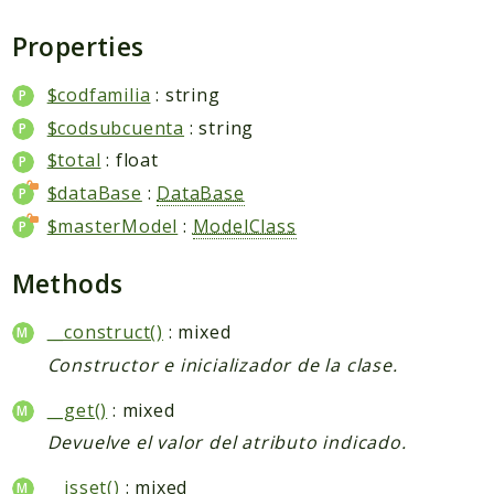
Packages
Properties
Application
Reports
$codfamilia
: string
$codsubcuenta
: string
Deprecated
Errors
$total
: float
Markers
$dataBase
:
DataBase
$masterModel
:
ModelClass
Indices
Files
Methods
__construct()
: mixed
Constructor e inicializador de la clase.
__get()
: mixed
Devuelve el valor del atributo indicado.
__isset()
: mixed