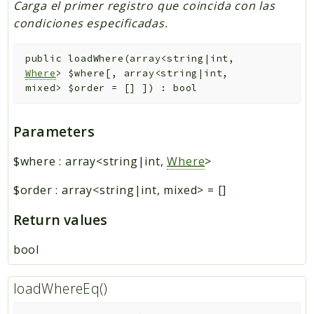
Carga el primer registro que coincida con las
condiciones especificadas.
public
loadWhere
(
array<string|int,
Where
>
$where
[
,
array<string|int,
mixed>
$order
=
[]
]
)
:
bool
Parameters
$where
:
array<string|int,
Where
>
$order
:
array<string|int, mixed>
=
[]
Return values
bool
loadWhereEq()