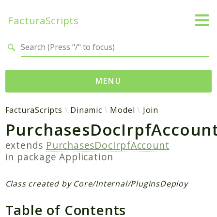
FacturaScripts
Search results
MENU
Web
FacturaScripts
Dinamic
Model
Join
PurchasesDocIrpfAccoun
← facturascripts.com
extends
PurchasesDocIrpfAccount
Namespaces
in package
Application
FacturaScripts
Core
Class created by Core/Internal/PluginsDeploy
Dinamic
Table of Contents