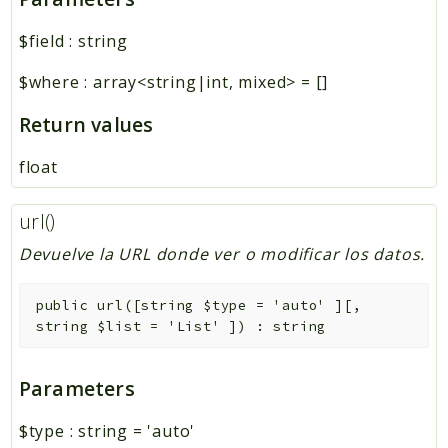
$field
:
string
$where
:
array<string|int, mixed>
=
[]
Return values
float
url()
Devuelve la URL donde ver o modificar los datos.
public
url
(
[
string
$type
=
'auto'
]
[
,
string
$list
=
'List'
]
)
:
string
Parameters
$type
:
string
=
'auto'