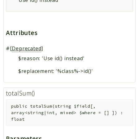
Use id() instead
Attributes
#[
Deprecated
]
$reason: 'Use id() instead'
$replacement: '%class%->id()'
totalSum()
public
totalSum
(
string
$field
[
,
array<string|int, mixed>
$where
=
[]
]
)
:
float
Parameters