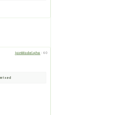
JoinModel.php
:
60
mixed