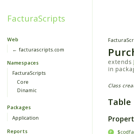
FacturaScripts
Searc
Web
FacturaScr
Purc
← facturascripts.com
extends
Namespaces
in pack
FacturaScripts
Core
Class crea
Dinamic
Table
Packages
Proper
Application
Reports
$codfa