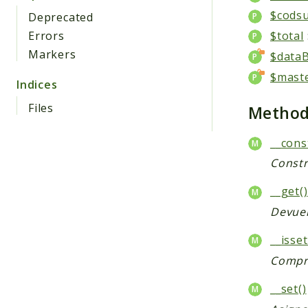
$cods
Deprecated
Errors
$total
Markers
$data
$mast
Indices
Files
Metho
__cons
Constr
__get()
Devuel
__isset
Compru
__set()