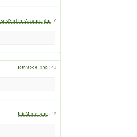
asesDocLineAccount.php
:
0
JoinModel.php
:
42
JoinModel.php
:
45