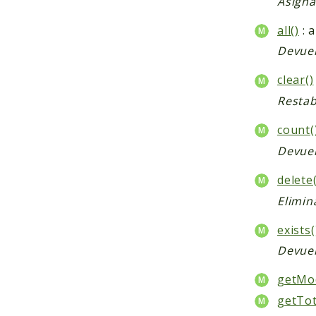
Asigna
all()
: a
Devuel
clear()
Restab
count(
Devuel
delete(
Elimin
exists(
Devuel
getMod
getTo