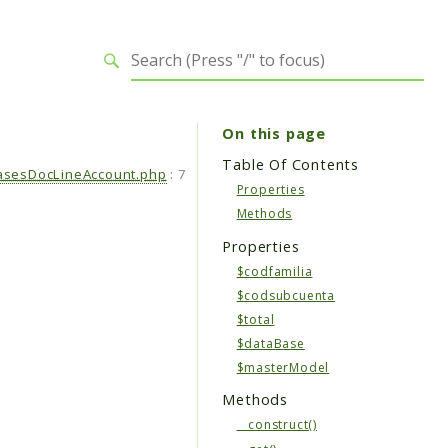
On this page
Table Of Contents
asesDocLineAccount.php
:
7
Properties
Methods
Properties
$codfamilia
$codsubcuenta
$total
$dataBase
$masterModel
Methods
__construct()