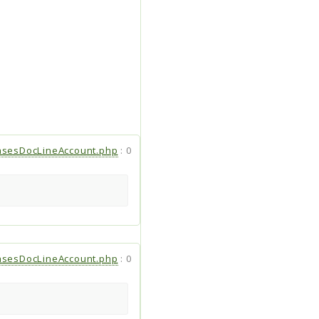
asesDocLineAccount.php
:
0
asesDocLineAccount.php
:
0