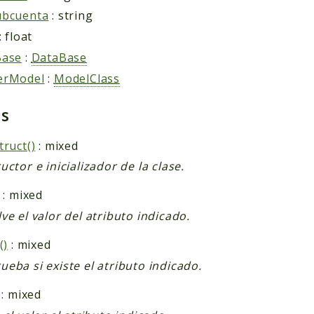
ubcuenta
: string
: float
Base
:
DataBase
erModel
:
ModelClass
ds
truct()
: mixed
uctor e inicializador de la clase.
: mixed
ve el valor del atributo indicado.
()
: mixed
eba si existe el atributo indicado.
: mixed