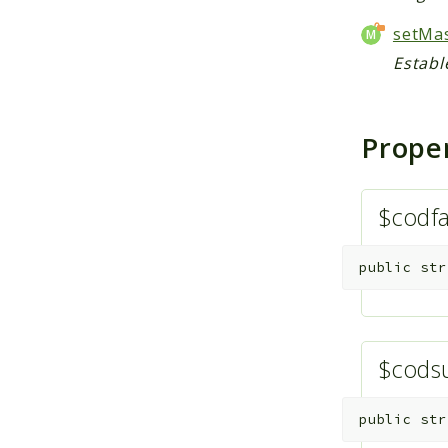
setMas
Establ
Prope
$codf
public
str
$cods
public
str