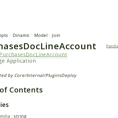
h results
ipts
Dinamic
Model
Join
hasesDocLineAccount
Purch
PurchasesDocLineAccount
age
Application
ted by Core/Internal/PluginsDeploy
 of Contents
ties
milia
: string