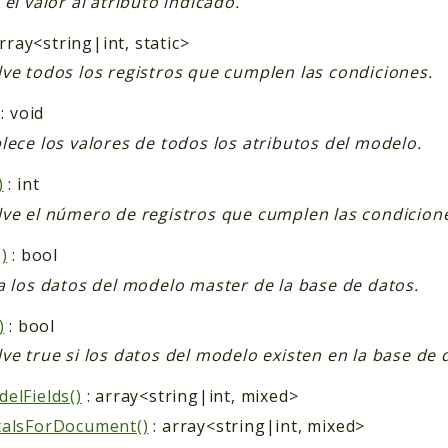
 el valor al atributo indicado.
rray<string|int, static>
ve todos los registros que cumplen las condiciones.
: void
lece los valores de todos los atributos del modelo.
)
: int
ve el número de registros que cumplen las condicion
)
: bool
a los datos del modelo master de la base de datos.
)
: bool
ve true si los datos del modelo existen en la base de 
elFields()
: array<string|int, mixed>
talsForDocument()
: array<string|int, mixed>