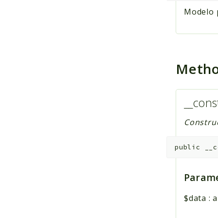
Modelo p
Meth
__cons
Construc
public
__c
Parame
$data
:
a