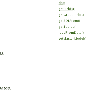
db()
getFields()
getGroupFields()
getSQLFrom()
getTables()
loadFromData()
setMasterModel()
es.
datos.