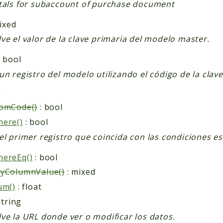
tals for subaccount of purchase document
ixed
ve el valor de la clave primaria del modelo master.
: bool
un registro del modelo utilizando el código de la clav
.
romCode()
: bool
ere()
: bool
el primer registro que coincida con las condiciones es
hereEq()
: bool
ryColumnValue()
: mixed
um()
: float
string
ve la URL donde ver o modificar los datos.