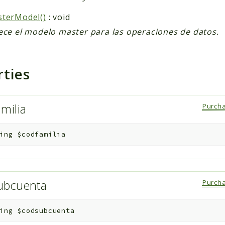
terModel()
: void
ece el modelo master para las operaciones de datos.
rties
amilia
Purch
ing
$codfamilia
ubcuenta
Purch
ing
$codsubcuenta