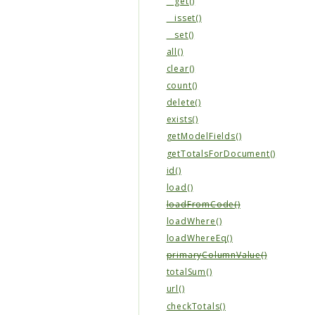
__get()
__isset()
__set()
all()
clear()
count()
delete()
exists()
getModelFields()
getTotalsForDocument()
id()
load()
loadFromCode()
loadWhere()
loadWhereEq()
primaryColumnValue()
totalSum()
url()
checkTotals()