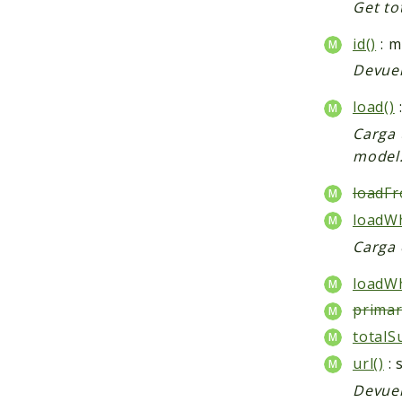
Get to
id()
: m
Devuel
load()
Carga 
model
loadF
loadWh
Carga 
loadW
prima
totalS
url()
: 
Devuel