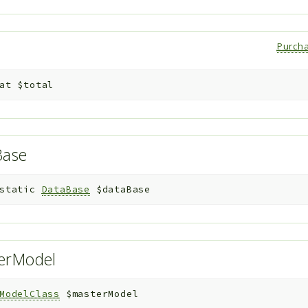
Purch
at
$total
Base
static
DataBase
$dataBase
erModel
ModelClass
$masterModel