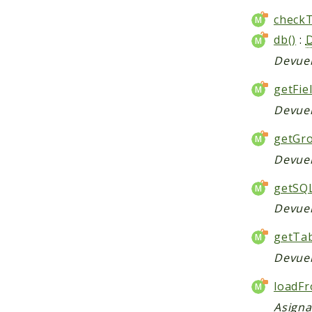
checkT
db()
:
Devuel
getFiel
Devuel
getGro
Devuel
getSQ
Devuel
getTab
Devuel
loadFr
Asigna