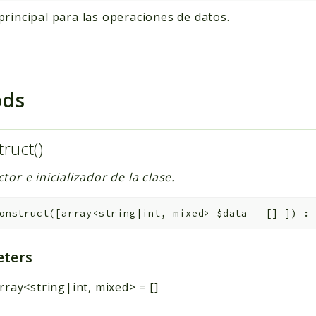
rincipal para las operaciones de datos.
ods
truct()
tor e inicializador de la clase.
onstruct
(
[
array<string|int, mixed>
$data
=
[]
]
)
:
ters
rray<string|int, mixed>
=
[]