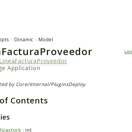
h results
ipts
Dinamic
Model
aFacturaProveedor
Lin
LineaFacturaProveedor
age
Application
ted by Core/Internal/PluginsDeploy
 of Contents
ties
lizastock
: int