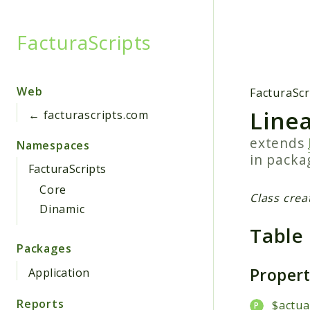
FacturaScripts
Searc
Web
FacturaScr
Line
← facturascripts.com
extends
Namespaces
in pack
FacturaScripts
Core
Class crea
Dinamic
Table
Packages
Proper
Application
Reports
$actua