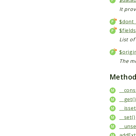
It pro
$dont_
$fields
List of
$origi
The mo
Metho
__cons
__get()
__isset
__set()
__unse
addExt