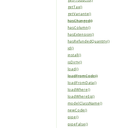
getProducto()
getTax()
getVariante()
hasChanged()
hasColumn()
hasExtension()
hasRefundedQuantity()
id()
install()
isDirty()
load()
loadFromCode()
loadFromData()
loadWhere()
loadWhereEq()
modelClassName()
newCode()
pipe()
pipeFalse()