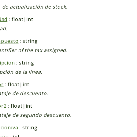
 de actualización de stock.
dad
: float|int
ad.
mpuesto
: string
entifier of the tax assigned.
ipcion
: string
pción de la línea.
or
: float|int
taje de descuento.
or2
: float|int
taje de segundo descuento.
cioniva
: string
tura
: int