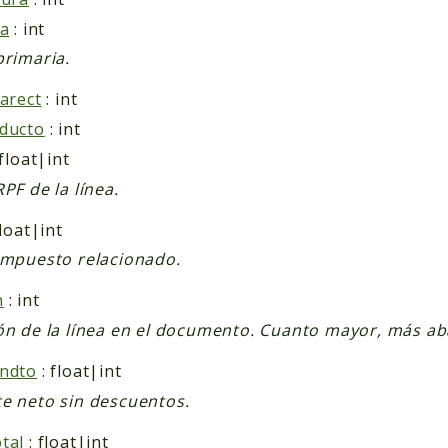
ea
: int
primaria.
earect
: int
ducto
: int
 float|int
RPF de la línea.
float|int
impuesto relacionado.
n
: int
ón de la línea en el documento. Cuanto mayor, más ab
indto
: float|int
e neto sin descuentos.
tal
: float|int