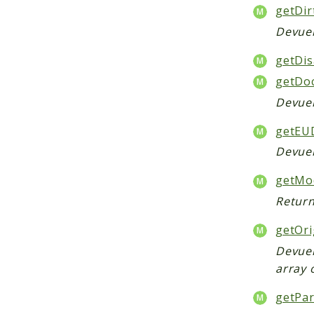
getDir
Devuel
getDis
getDo
Devuel
getEUD
Devuel
getMod
Returns
getOri
Devuel
array 
getPar