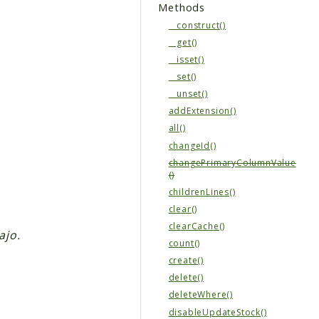
Methods
__construct()
__get()
__isset()
__set()
__unset()
addExtension()
all()
changeId()
changePrimaryColumnValue
()
childrenLines()
clear()
clearCache()
ajo.
count()
create()
delete()
deleteWhere()
disableUpdateStock()