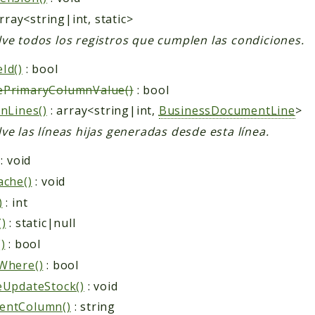
rray<string|int, static>
ve todos los registros que cumplen las condiciones.
Id()
: bool
ePrimaryColumnValue()
: bool
enLines()
: array<string|int,
BusinessDocumentLine
>
ve las líneas hijas generadas desde esta línea.
: void
ache()
: void
)
: int
()
: static|null
)
: bool
Where()
: bool
eUpdateStock()
: void
entColumn()
: string