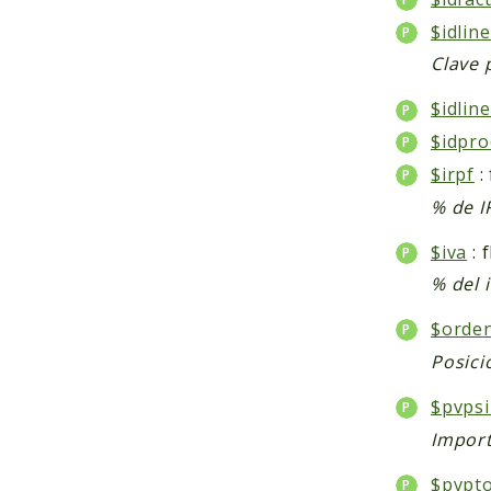
$idlin
Clave 
$idlin
$idpro
$irpf
:
% de I
$iva
: 
% del 
$orde
Posici
$pvps
Import
$pvpto