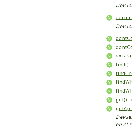
Devuel
docum
Devuel
dontCo
dontCo
exists(
find()
:
findOr
findWh
findWh
get()
:
getApi
Devuel
en el 