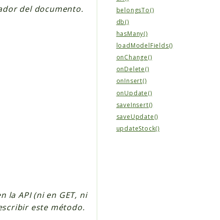
cador del documento.
belongsTo()
db()
hasMany()
loadModelFields()
onChange()
onDelete()
onInsert()
onUpdate()
saveInsert()
saveUpdate()
updateStock()
la API (ni en GET, ni
scribir este método.