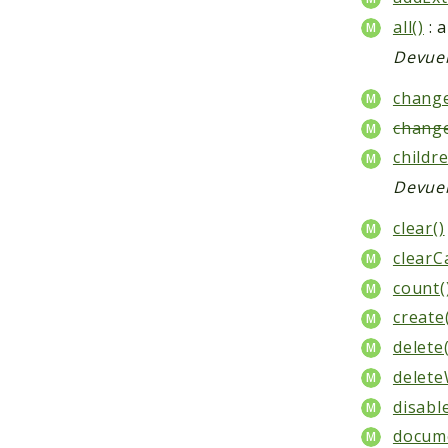
all()
: a
Devuel
change
chang
childr
Devuel
clear()
clearC
count(
create
delete(
delete
disabl
docum