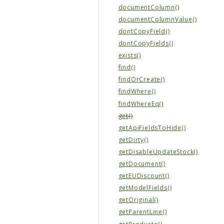
documentColumn()
documentColumnValue()
dontCopyField()
dontCopyFields()
exists()
find()
findOrCreate()
findWhere()
findWhereEq()
get()
getApiFieldsToHide()
getDirty()
getDisableUpdateStock()
getDocument()
getEUDiscount()
getModelFields()
getOriginal()
getParentLine()