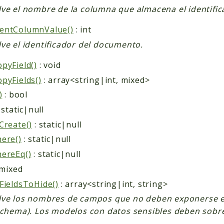
ve el nombre de la columna que almacena el identifi
entColumnValue()
: int
ve el identificador del documento.
pyField()
: void
pyFields()
: array<string|int, mixed>
)
: bool
 static|null
Create()
: static|null
ere()
: static|null
ereEq()
: static|null
 mixed
FieldsToHide()
: array<string|int, string>
ve los nombres de campos que no deben exponerse en 
schema). Los modelos con datos sensibles deben sobre