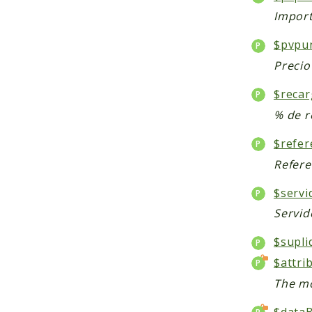
Import
$pvpun
Precio
$reca
% de r
$refer
Refere
$servi
Servid
$supli
$attri
The mo
$data