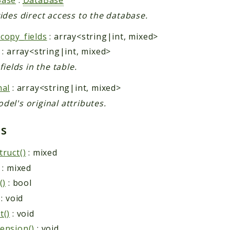
vides direct access to the database.
copy_fields
: array<string|int, mixed>
: array<string|int, mixed>
 fields in the table.
nal
: array<string|int, mixed>
del's original attributes.
ds
truct()
: mixed
: mixed
()
: bool
: void
t()
: void
ension()
: void