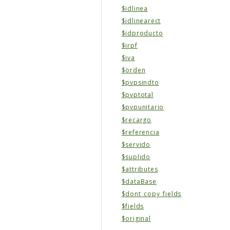
$idlinea
$idlinearect
$idproducto
$irpf
$iva
$orden
$pvpsindto
$pvptotal
$pvpunitario
$recargo
$referencia
$servido
$suplido
$attributes
$dataBase
$dont_copy_fields
$fields
$original