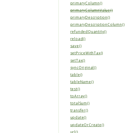
primaryColumn()
primaryColumnValue()
primaryDescription()
primaryDescriptionColumn()
refundedQuantity()
reload()
save()
setPriceWithTax()
setTax()
syncOriginal()
table()
tableName()
test()
toArray()
totalSum()
transfer()
update()
updateOrCreate()
url()