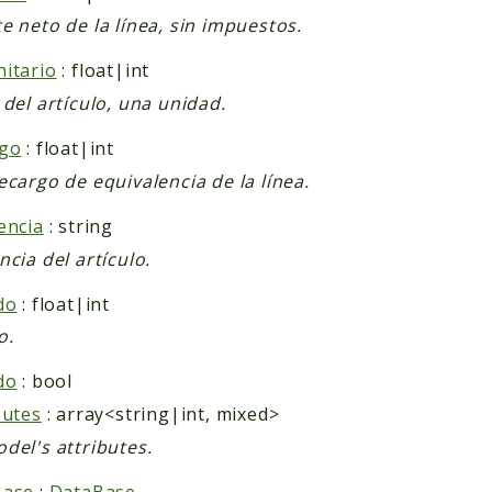
e neto de la línea, sin impuestos.
itario
: float|int
 del artículo, una unidad.
rgo
: float|int
ecargo de equivalencia de la línea.
encia
: string
ncia del artículo.
do
: float|int
o.
do
: bool
butes
: array<string|int, mixed>
del's attributes.
Base
:
DataBase