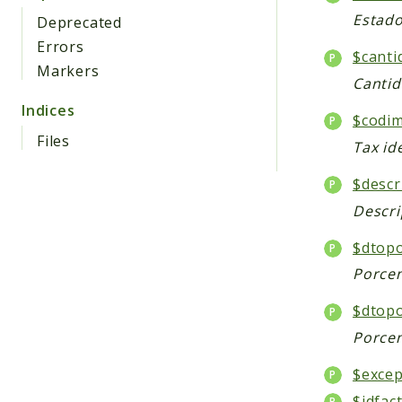
Estado
Deprecated
Errors
$canti
Markers
Cantid
Indices
$codi
Files
Tax id
$descr
Descri
$dtop
Porcen
$dtop
Porcen
$excep
$idfac