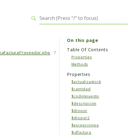
On this page
Table Of Contents
eaFacturaProveedor.php
:
7
Properties
Methods
Properties
$actualizastock
$cantidad
$codimpuesto
$descripcion
$dtopor
$dtopor2
$excepcioniva
$idfactura