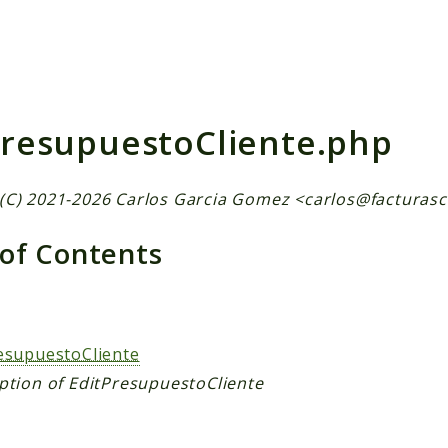
h results
PresupuestoCliente.php
(C) 2021-2026 Carlos Garcia Gomez <
carlos@facturasc
 of Contents
s
esupuestoCliente
ption of EditPresupuestoCliente