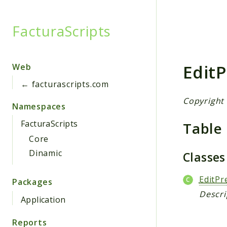
FacturaScripts
Searc
Edit
Web
← facturascripts.com
Copyright 
Namespaces
FacturaScripts
Table
Core
Dinamic
Classe
EditPr
Packages
Descri
Application
Reports